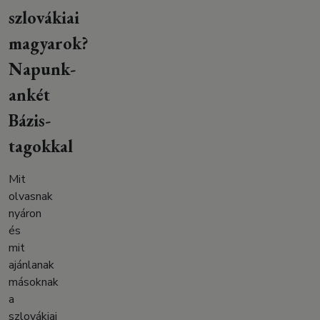
szlovákiai
magyarok?
Napunk-
ankét
Bázis-
tagokkal
Mit
olvasnak
nyáron
és
mit
ajánlanak
másoknak
a
szlovákiai