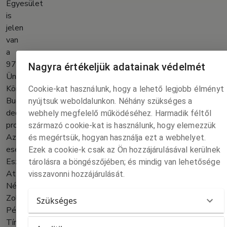
Egyesület
is
jelen
van
a
97.
Nagyra értékeljük adatainak védelmét
Ünnepi
Könyvhéten
Cookie-kat használunk, hogy a lehető legjobb élményt
Budapesten,
nyújtsuk weboldalunkon. Néhány szükséges a
dedikálásokkal,
webhely megfelelő működéséhez. Harmadik féltől
programokkal.
származó cookie-kat is használunk, hogy elemezzük
Az
és megértsük, hogyan használja ezt a webhelyet.
eseményről
Ezek a cookie-k csak az Ön hozzájárulásával kerülnek
Eszes
tárolásra a böngészőjében; és mindig van lehetősége
Attila,
visszavonni hozzájárulását.
Németh
Zoltán,
Szükséges
Pénzes
Tímea,