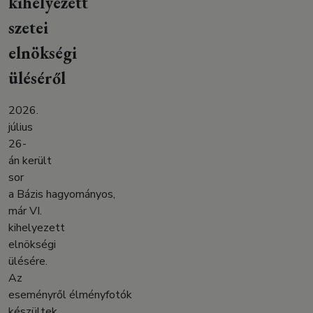
kihelyezett
szetei
elnökségi
üléséről
2026.
július
26-
án került
sor
a Bázis hagyományos,
már VI.
kihelyezett
elnökségi
ülésére.
Az
eseményről élményfotók
készültek.