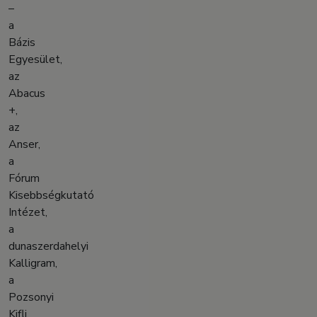
–
a
Bázis
Egyesület,
az
Abacus
+,
az
Anser,
a
Fórum
Kisebbségkutató
Intézet,
a
dunaszerdahelyi
Kalligram,
a
Pozsonyi
Kifli,