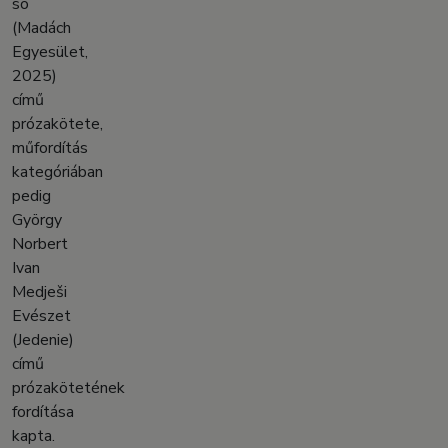
só
(Madách
Egyesület,
2025)
című
prózakötete,
műfordítás
kategóriában
pedig
György
Norbert
Ivan
Medješi
Evészet
(Jedenie)
című
prózakötetének
fordítása
kapta.