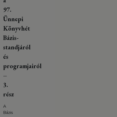
a
97.
Ünnepi
Könyvhét
Bázis-
standjáról
és
programjairól
–
3.
rész
A
Bázis