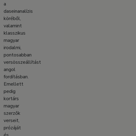
a
daseinanalízis
köréből,
valamint
klasszikus
magyar
irodalmi,
pontosabban
versösszeállítást
angol
fordításban.
Emellett
pedig
kortárs
magyar
szerzők
verseit,
prózáját
és