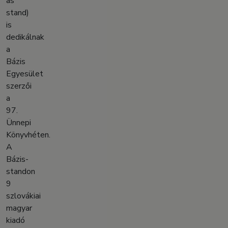
as
stand)
is
dedikálnak
a
Bázis
Egyesület
szerzői
a
97.
Ünnepi
Könyvhéten.
A
Bázis-
standon
9
szlovákiai
magyar
kiadó