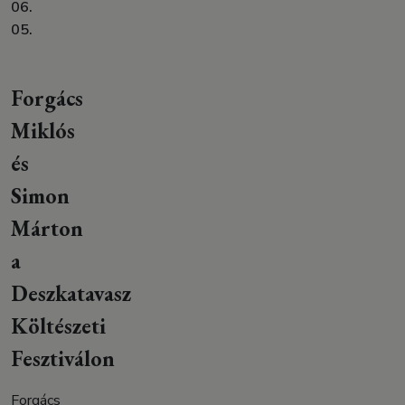
06.
05.
Forgács
Miklós
és
Simon
Márton
a
Deszkatavasz
Költészeti
Fesztiválon
Forgács