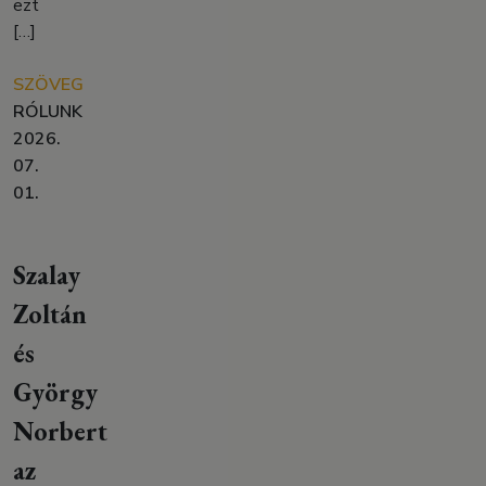
ezt
[…]
SZÖVEG
RÓLUNK
2026.
07.
01.
Szalay
Zoltán
és
György
Norbert
az