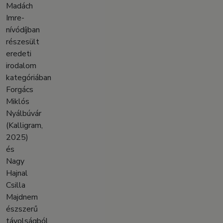
Madách
Imre-
nívódíjban
részesült
eredeti
irodalom
kategóriában
Forgács
Miklós
Nyálbúvár
(Kalligram,
2025)
és
Nagy
Hajnal
Csilla
Majdnem
észszerű
távolságból