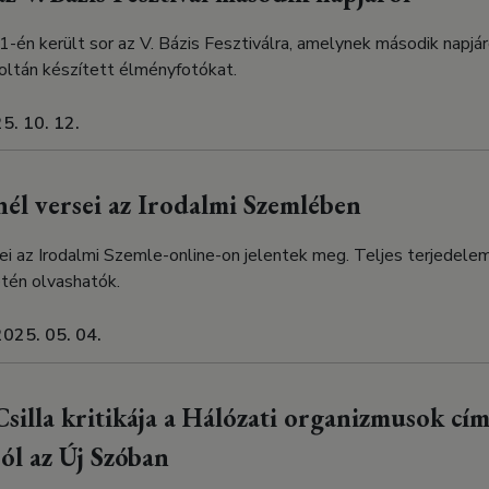
-én került sor az V. Bázis Fesztiválra, amelynek második napjá
ltán készített élményfotókat.
5. 10. 12.
l versei az Irodalmi Szemlében
ei az Irodalmi Szemle-online-on jelentek meg. Teljes terjedele
etén olvashatók.
2025. 05. 04.
silla kritikája a Hálózati organizmusok cím
ról az Új Szóban