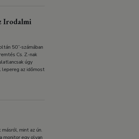
z Irodalmi
Zoltán 50”-számában
remtés Cs. Z.-nak
ulatlancsak úgy
l lepereg az időmost
 másról, mint az ún.
 a monitor egy olyan