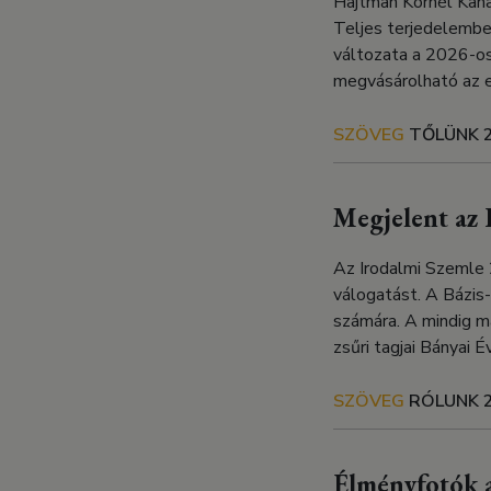
Hajtman Kornél Kana
Teljes terjedelembe
változata a 2026-os
megvásárolható az e
SZÖVEG
TŐLÜNK
Megjelent az 
Az Irodalmi Szemle 
válogatást. A Bázis-
számára. A mindig m
zsűri tagjai Bányai 
SZÖVEG
RÓLUNK
Élményfotók a