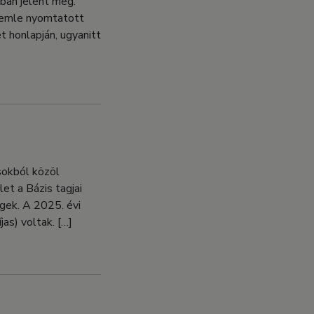
ban jelent meg.
Szemle nyomtatott
 honlapján, ugyanitt
sokból közöl
et a Bázis tagjai
gek. A 2025. évi
as) voltak. […]