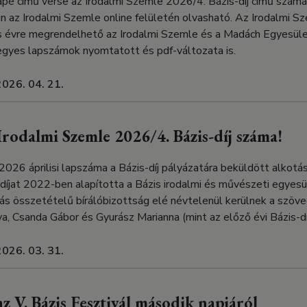
pé című verse az Irodalmi Szemle 2026/4. Bázis-díj című számá
n az Irodalmi Szemle online felületén olvasható. Az Irodalmi 
 évre megrendelhető az Irodalmi Szemle és a Madách Egyesület
gyes lapszámok nyomtatott és pdf-változata is.
2026. 04. 21.
Irodalmi Szemle 2026/4. Bázis-díj száma!
2026 áprilisi lapszáma a Bázis-díj pályázatára beküldött alkotá
díjat 2022-ben alapította a Bázis irodalmi és művészeti egyesül
ás összetételű bírálóbizottság elé névtelenül kerülnek a szöve
Éva, Csanda Gábor és Gyurász Marianna (mint az előző évi Bázis-díj
2026. 03. 31.
z V. Bázis Fesztivál második napjáról