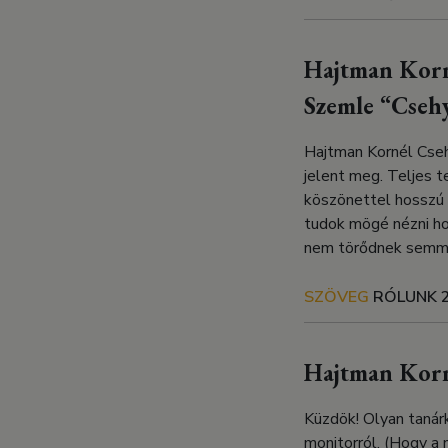
Hajtman Korné
Szemle “Cseh
Hajtman Kornél Cseh
jelent meg. Teljes t
köszönettel hosszú 
tudok mögé nézni ho
nem törődnek semmiv
SZÖVEG
RÓLUNK
Hajtman Korn
Küzdök! Olyan tanárk
monitorról. (Hogy a 