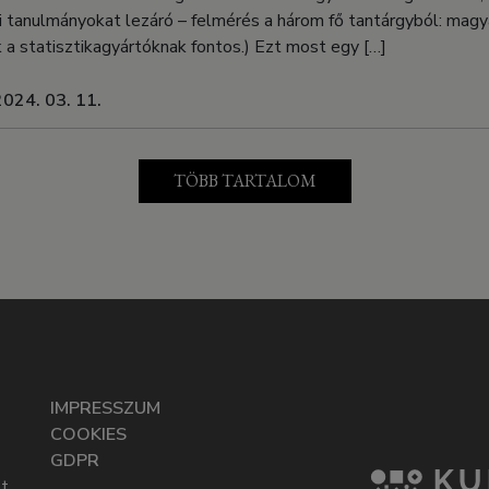
ai tanulmányokat lezáró – felmérés a három fő tantárgyból: magy
 a statisztikagyártóknak fontos.) Ezt most egy […]
2024. 03. 11.
TÖBB TARTALOM
IMPRESSZUM
COOKIES
GDPR
t