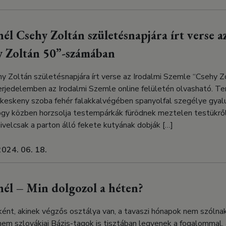
l Csehy Zoltán születésnapjára írt verse a
y Zoltán 50”-számában
y Zoltán születésnapjára írt verse az Irodalmi Szemle “Csehy 
erjedelemben az Irodalmi Szemle online felületén olvasható. Te
keskeny szoba fehér falakkalvégében spanyolfal szegélye gyal
gy közben horzsolja testempárkák fürödnek meztelen testükrő
elcsak a parton álló fekete kutyának dobják […]
2024. 06. 18.
él – Min dolgozol a héten?
ént, akinek végzős osztálya van, a tavaszi hónapok nem szólnak
nem szlovákiai Bázis-tagok is tisztában legyenek a fogalommal,