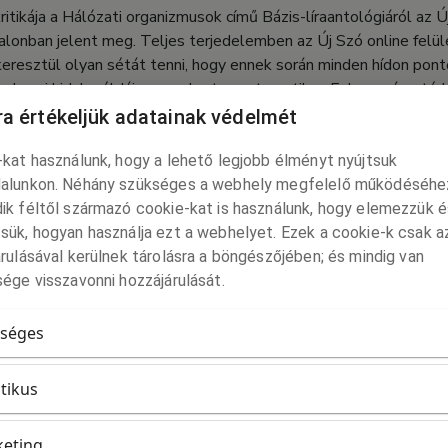
ritikája a Hálózati organizmusok című Bázis-líraantológiáról az Új
alonban jelent meg. Teljes terjedelemben az Új Szó online felül
keresztül olyan sétát tenni, hogy ennek során minden hídon pon
igsbergi hidak példája – amelyet a matematikus Euler a városté
a értékeljük adatainak védelmét
kat használunk, hogy a lehető legjobb élményt nyújtsuk
2025. 01. 15.
alunkon. Néhány szükséges a webhely megfelelő működéséhe
ik féltől származó cookie-kat is használunk, hogy elemezzük é
adásában megjelent a Hálózati organizmusok
sük, hogyan használja ezt a webhelyet. Ezek a cookie-k csak a
rulásával kerülnek tárolásra a böngészőjében; és mindig van
a!
ége visszavonni hozzájárulását.
ndozásában megjelent a Hálózati organizmusok, a Bázis 3. líraa
séges
darabjaként! Felelős kiadó: Juhász József. Összeállította és s
kesztő: Lovas Emőke. Megrendelhető az Abacus+ Kiadó Faceboo
itikus
ook.com/profile.php?id=61566525534637.
2024. 11. 01.
eting