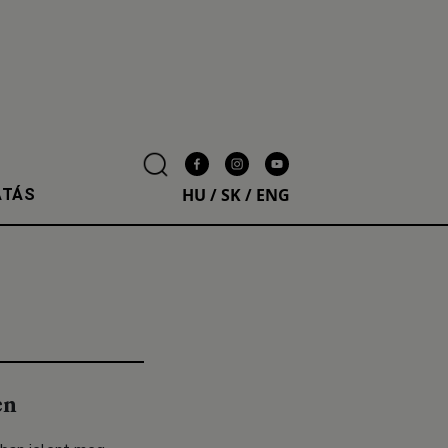
HU
/
SK
/
ENG
ATÁS
en