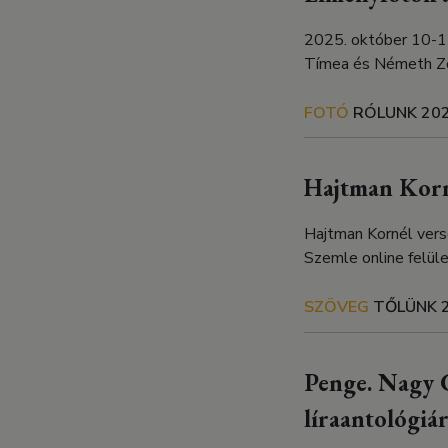
2025. október 10-11
Tímea és Németh Zo
FOTÓ
RÓLUNK
202
Hajtman Korné
Hajtman Kornél vers
Szemle online felül
SZÖVEG
TŐLÜNK
Penge. Nagy C
líraantológiá