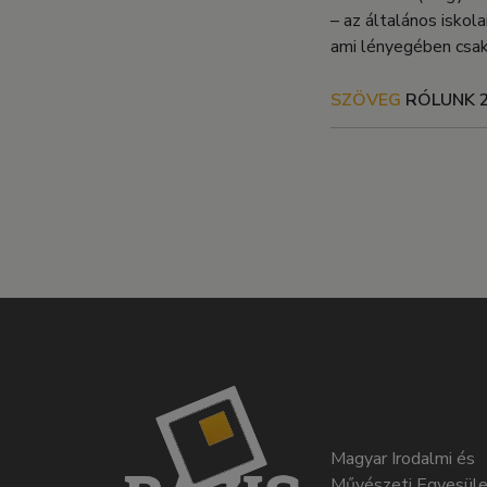
– az általános iskol
ami lényegében csak
SZÖVEG
RÓLUNK
Magyar Irodalmi és
Művészeti Egyesüle