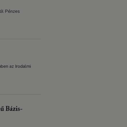
ról Pénzes
mben az Irodalmi
ű Bázis-