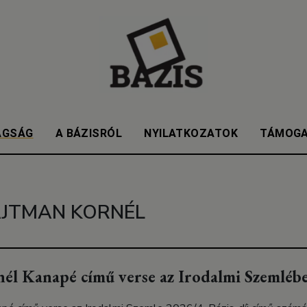
AGSÁG
A BÁZISRÓL
NYILATKOZATOK
TÁMOG
JTMAN KORNÉL
él Kanapé című verse az Irodalmi Szemléb