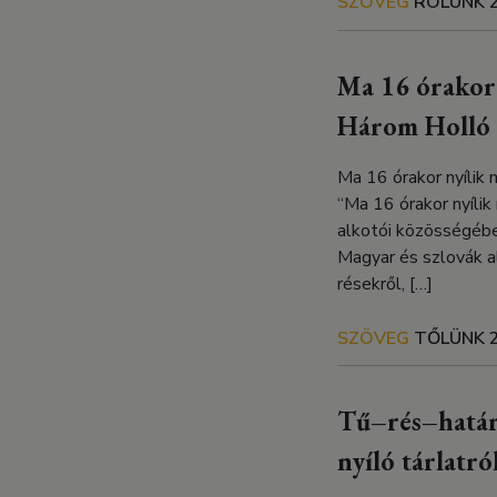
SZÖVEG
RÓLUNK
Ma 16 órakor 
Három Holló 
Ma 16 órakor nyílik
“Ma 16 órakor nyíli
alkotói közösségébe
Magyar és szlovák a
résekről, […]
SZÖVEG
TŐLÜNK
Tű–rés–határ
nyíló tárlatró