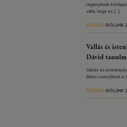
regényének középpont
válik, hogy ez […]
SZÖVEG
RÓLUNK
Vallás és iste
Dávid tanulmá
Vallás és istenkép(l
Bázis-szerzőkkel is 
SZÖVEG
RÓLUNK