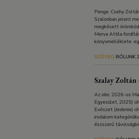
Penge. Csehy Zoltán 
Szalonban jelent meg
megkésett örömködés
Merva Attila fordít
könyvmelléklete, eg
SZÖVEG
RÓLUNK
Szalay Zoltán
Az idei, 2026-os Ma
Egyesület, 2025) cí
Evészet (Jedenie) cí
irodalom kategóriáb
észszerű távolságbó