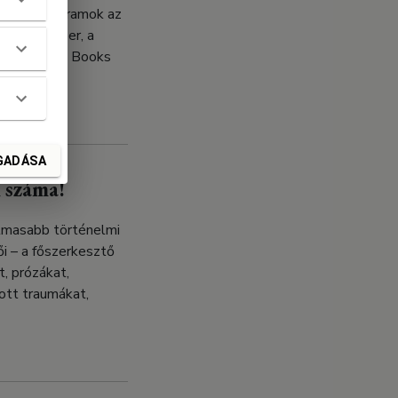
 Bázis-programok az
s +, az Anser, a
omanpress, a Books
GADÁSA
 száma!
almasabb történelmi
i – a főszerkesztő
, prózákat,
ott traumákat,