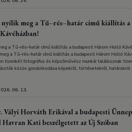
2026. 06. 24.
nyílik meg a Tű–rés–határ című kiállítás a
Kávéházban!
 meg a Tű–rés–határ című kiállítás a budapesti Három Holló Káv
k meg a Tű–rés–határ című kiállítás a budapesti Három Holló K
n tizenkét fotográfus és képzőművész munkái találkoznak tizen
lkotók közös gondolkodása képekről, történetekről, határokról 
2026. 06. 13.
. Vályi Horváth Erikával a budapesti Ünne
l Havran Kati beszélgetett az Új Szóban