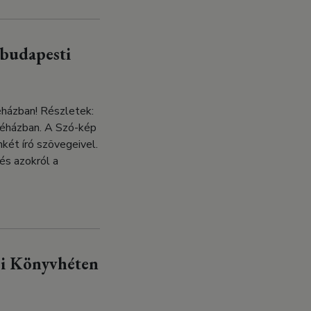
 budapesti
éházban! Részletek:
ávéházban. A Szó-kép
két író szövegeivel.
és azokról a
pi Könyvhéten