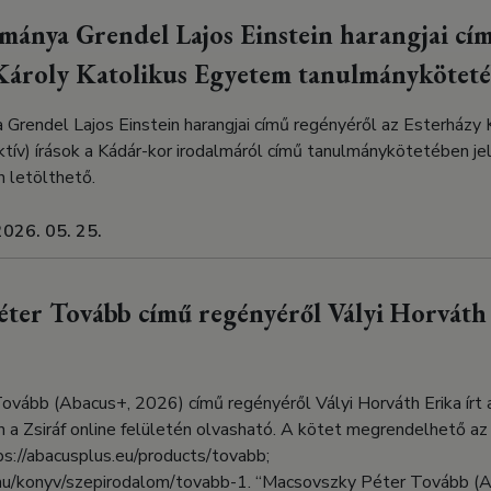
lmánya Grendel Lajos Einstein harangjai cí
 Károly Katolikus Egyetem tanulmánykötet
Grendel Lajos Einstein harangjai című regényéről az Esterházy 
ív) írások a Kádár-kor irodalmáról című tanulmánykötetében je
n letölthető.
2026. 05. 25.
ter Tovább című regényéről Vályi Horváth 
ább (Abacus+, 2026) című regényéről Vályi Horváth Erika írt a 
 a Zsiráf online felületén olvasható. A kötet megrendelhető az 
tps://abacusplus.eu/products/tovabb;
/hu/konyv/szepirodalom/tovabb-1. “Macsovszky Péter Tovább (