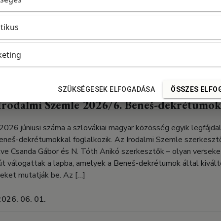
s jelen lesz a 97. Ünnepi Könyvhéten Budapesten. Dedikálás és
-standon 9 szlovákiai magyar kiadó – a Bázis Egyesület, az Abacu
itikus
tó Intézet, a dunaszerdahelyi Kalligram, a Pozsonyi Kifli, a W
Kiadó könyvei vásárolhatók meg. […]
eting
2026. 06. 05.
SZÜKSÉGESEK ELFOGADÁSA
ÖSSZES ELFO
 Irodalmi Szemle 2026/6. Beneš-dekrétumok
2026 júniusi száma a szlovákiai magyar közösség egyik legfájd
Beneš-dekrétumokkal foglalkozik. Az Irodalmi Szemle szerkesztő
tve Csanda Gábor és N. Tóth Anikó szerkesztők – olyan verseket
jút válogattak a lapba, amelyek a Beneš-dekrétumok által kivált
teket mutatják be. Az […]
2026. 06. 01.