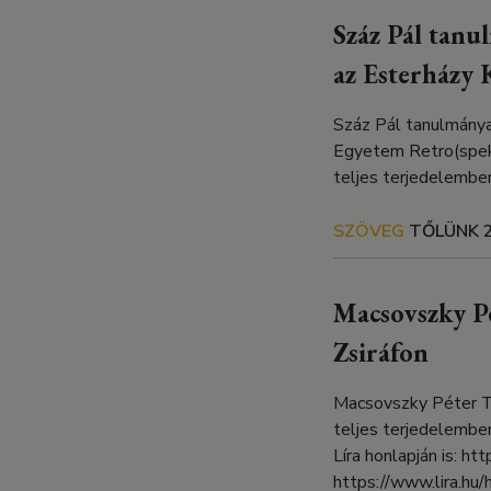
Száz Pál tanu
az Esterházy
Száz Pál tanulmánya 
Egyetem Retro(spekt
teljes terjedelembe
SZÖVEG
TŐLÜNK
Macsovszky Pé
Zsiráfon
Macsovszky Péter Tov
teljes terjedelemben
Líra honlapján is: ht
https://www.lira.hu