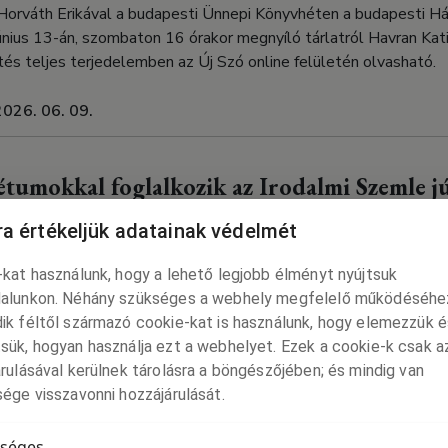
 Horváth Erikával a budapesti Ünnepi Könyvhéten a budapesti H
nius 13-án, szombaton 16 órakor megnyíló tárlatról Havran Kat
és teljes terjedelemben az Új Szó online felületén olvasható.
2026. 06. 09.
tumokkal foglalkozik az Irodalmi Szemle jú
apajánlója az Új Szóban
a értékeljük adatainak védelmét
l foglalkozik az Irodalmi Szemle júniusi száma. Havran Kati lap
kat használunk, hogy a lehető legjobb élményt nyújtsuk
eljes terjedelemben az Új Szó online felületén olvasható.
alunkon. Néhány szükséges a webhely megfelelő működéséhe
ik féltől származó cookie-kat is használunk, hogy elemezzük é
2026. 06. 09.
sük, hogyan használja ezt a webhelyet. Ezek a cookie-k csak a
rulásával kerülnek tárolásra a böngészőjében; és mindig van
ége visszavonni hozzájárulását.
 97. Ünnepi Könyvhéten
séges