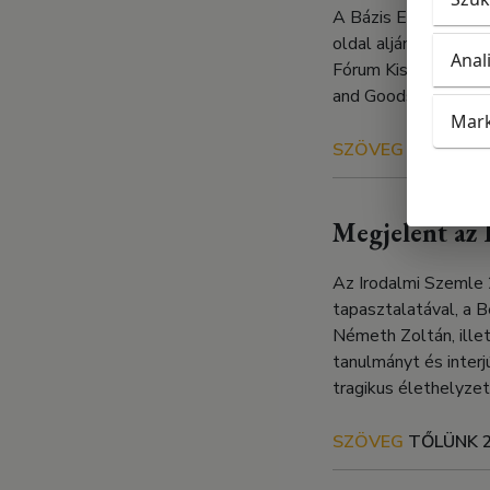
A Bázis Egyesület i
oldal alján. A Bázis
Anal
Fórum Kisebbségkuta
and Goods és a NAP 
Mark
SZÖVEG
RÓLUNK
Megjelent az
Az Irodalmi Szemle 
tapasztalatával, a 
Németh Zoltán, ille
tanulmányt és inter
tragikus élethelyze
SZÖVEG
TŐLÜNK