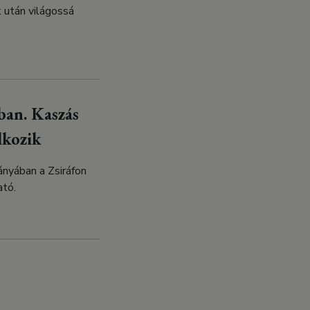
k után világossá
mban. Kaszás
lkozik
ányában a Zsiráfon
ató.