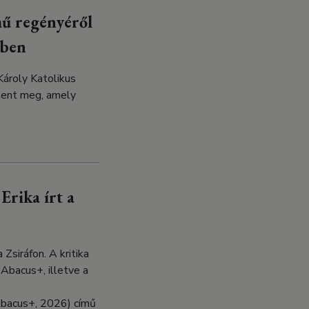
mű regényéről
ében
Károly Katolikus
lent meg, amely
Erika írt a
Zsiráfon. A kritika
Abacus+, illetve a
Abacus+, 2026) című