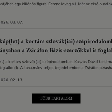
jában egy különös figura, Ferenc lovag áll. Már az első oldala
2026. 03. 07.
nkép(let) a kortárs szlovák(iai) szépirodalo
nyában a Zsiráfon Bázis-szerzőkkel is fogla
et) a kortárs szlovák(iai) szépirodalomban. Kaszás Dávid tanulm
foglalkozik. A tanulmány teljes terjedelemben a Zsiráfon olvash
2026. 02. 13.
TÖBB TARTALOM