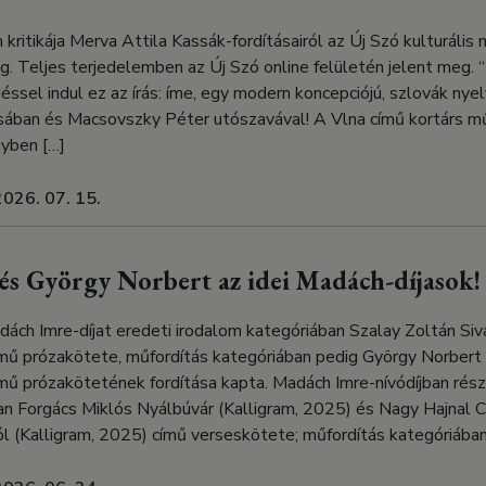
kritikája Merva Attila Kassák-fordításairól az Új Szó kulturális
. Teljes terjedelemben az Új Szó online felületén jelent meg. 
sel indul ez az írás: íme, egy modern koncepciójú, szlovák nye
ásában és Macsovszky Péter utószavával! A Vlna című kortárs mű
yben […]
2026. 07. 15.
 és György Norbert az idei Madách-díjasok!
dách Imre-díjat eredeti irodalom kategóriában Szalay Zoltán Si
mű prózakötete, műfordítás kategóriában pedig György Norbert 
mű prózakötetének fordítása kapta. Madách Imre-nívódíjban rész
an Forgács Miklós Nyálbúvár (Kalligram, 2025) és Nagy Hajnal 
l (Kalligram, 2025) című verseskötete; műfordítás kategóriába