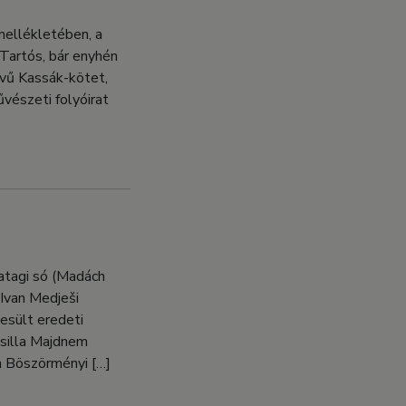
 mellékletében, a
“Tartós, bár enyhén
lvű Kassák-kötet,
vészeti folyóirat
vatagi só (Madách
Ivan Medješi
esült eredeti
Csilla Majdnem
n Böszörményi […]