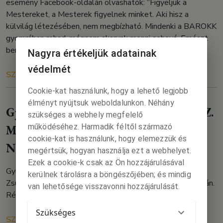
esemény Facebook-oldalán olvashatók: “Figyeljük a
Mestereket, a Mesterek figyelnek minket. Aki hisz a
külvilág létezésében, nem megbízható. Mindenki a BAROKK
gyomrában rohad, mégsem akarunk menni sehová. Emészt
bennünket a sav, emészt bennünket […]
Nagyra értékeljük adatainak
védelmét
SZÖVEG
RÓLUNK
2026. 05. 07.
Cookie-kat használunk, hogy a lehető legjobb
élményt nyújtsuk weboldalunkon. Néhány
Gyukics Gáborral új köteteiről Nemes Z.
szükséges a webhely megfelelő
működéséhez. Harmadik féltől származó
Márió és Hetényi Zsuzsa beszélget a
cookie-kat is használunk, hogy elemezzük és
Nyitott Műhelyben
megértsük, hogyan használja ezt a webhelyet.
Ezek a cookie-k csak az Ön hozzájárulásával
Gyukics Gáborral új köteteiről Nemes Z. Márió és Hetényi
kerülnek tárolásra a böngészőjében; és mindig
Zsuzsa beszélget a Nyitott Műhelyben 2026. május 18-án.
van lehetősége visszavonni hozzájárulását.
Részletes információk:
Szükséges
SZÖVEG
TŐLÜNK
2026. 05. 06.