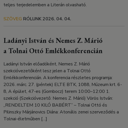
teljes terjedelemben a Literán olvasható.
SZÖVEG
RÓLUNK
2026. 04. 04.
Ladányi István és Nemes Z. Márió
a Tolnai Ottó Emlékkonferencián
Ladányi István előadóként, Nemes Z. Márió
szekcióvezetőként lesz jelen a Tolnai Ottó
Emlékkonferencián. A konferencia részletes programja:
2026. márc. 27. (péntek) ELTE BTK, 1088, Múzeum krt. 6-
8, A épület, 47-es (Gombocz) terem 10:00–12:00 1.
szekció (Szekcióvezető: Nemes Z. Márió) Vörös István:
„RENDELTEM 10 KILÓ BABÉRT” – Tolnai Ottó és
Pilinszky Márjánovics Diána: Atonális zenei szerveződés a
Tolnai-életműben […]