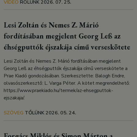
VIDEÓ
RÓLUNK
2026. 07. 25.
Lesi Zoltán és Nemes Z. Márió
fordításában megjelent Georg Leß az
éhségputtók éjszakája című verseskötete
Lesi Zoltán és Nemes Z. Márió fordításában megjelent
Georg Leß az éhségputtók éjszakája című verseskötete a
Prae Kiadó gondozásában. Szerkesztette: Balogh Endre,
olvasószerkesztő: L. Varga Péter. A kötet megrendelhető:
https://www.praekiado.hu/termek/az-ehsegputtok-
ejszakaja/.
SZÖVEG
TŐLÜNK
2026. 05. 24.
Forgács Miklós és Simon Márton a