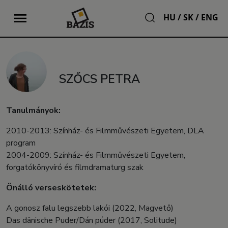
HU
/
SK
/
ENG
SZŐCS PETRA
Tanulmányok:
2010-2013: Színház- és Filmművészeti Egyetem, DLA
program
2004-2009: Színház- és Filmművészeti Egyetem,
forgatókönyvíró és filmdramaturg szak
Önálló verseskötetek:
A gonosz falu legszebb lakói (2022, Magvető)
Das dänische Puder/Dán púder (2017, Solitude)