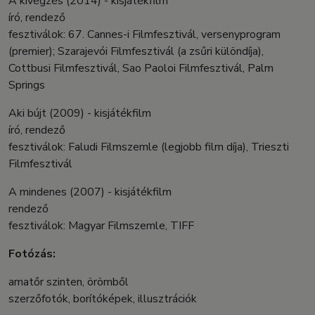
A kivégzés (2014) - kisjátékfilm
író, rendező
fesztiválok: 67. Cannes-i Filmfesztivál, versenyprogram
(premier); Szarajevói Filmfesztivál (a zsűri különdíja),
Cottbusi Filmfesztivál, Sao Paoloi Filmfesztivál, Palm
Springs
Aki bújt (2009) - kisjátékfilm
író, rendező
fesztiválok: Faludi Filmszemle (legjobb film díja), Trieszti
Filmfesztivál
A mindenes (2007) - kisjátékfilm
rendező
fesztiválok: Magyar Filmszemle, TIFF
Fotózás:
amatőr szinten, örömből
szerzőfotók, borítóképek, illusztrációk