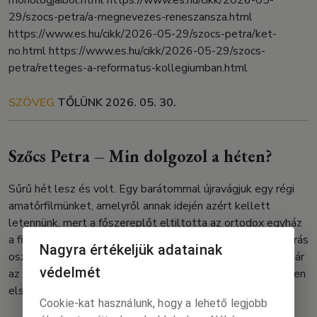
monologjaibol.html https://www.es.hu/cikk/2026-05-
29/szocs-petra/a-megnevezes-reneszansza.html
https://www.es.hu/cikk/2026-05-29/szocs-petra/ket-
no.html https://www.es.hu/cikk/2026-05-29/szocs-
petra/retteges-a-reformatus-kollegiumban.html
SZÖVEG
TŐLÜNK
2026. 05. 30.
Szőcs Petra – Min dolgozol a héten?
Sűrű hét lesz és volt. Egy barátommal újravágjuk egy régi
amatőrfilmünket, amelyről annak idején azért kellett
letennünk, mert a főszereplőt eltiltotta az ortodox egyház
a filmezéstől. A FreeSZFE-n pedig éppen vizsgahét van, írás
Nagyra értékeljük adatainak
osztályunk harmadik féléves munkáit olvassuk, a vizsga már
védelmét
az új helyszínen zajlik, a Szabolcs utcai Freedomban. Közben
elsős iskolacsalogatókra járok, lélekölő. Ma […]
Cookie-kat használunk, hogy a lehető legjobb