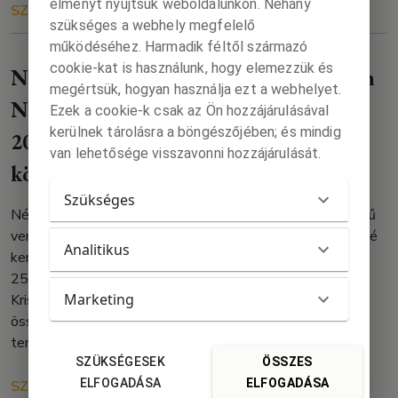
élményt nyújtsuk weboldalunkon. Néhány
SZÖVEG
RÓLUNK
2026. 02. 19.
szükséges a webhely megfelelő
működéséhez. Harmadik féltől származó
cookie-kat is használunk, hogy elemezzük és
Németh Zoltán Százöt és Peer Krisztián
megértsük, hogyan használja ezt a webhelyet.
Naphimnusz című verse a KULTER
Ezek a cookie-k csak az Ön hozzájárulásával
kerülnek tárolásra a böngészőjében; és mindig
2025-ös TOP10 KULTkölteményei
van lehetősége visszavonni hozzájárulását.
között!
Szükséges
Németh Zoltán Százöt és Peer Krisztián Naphimnusz című
verse a KULTER 2025-ös TOP10 KULTkölteményei közé
Analitikus
került, Szőcs Petra A cseléd energiája című verse pedig a
25-ös listára! Gratulálunk Németh Zoltánnak, Peer
Marketing
Krisztiánnak és Szőcs Petrának, a Bázis tagjainak! Az
összefoglalót Purosz Leonidasz készítette, teljes
terjedelemben a KULTER online felületén olvasható.
SZÜKSÉGESEK
ÖSSZES
ELFOGADÁSA
ELFOGADÁSA
SZÖVEG
RÓLUNK
2026. 01. 10.