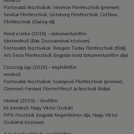
rendező
Fontosabb fesztiválok: Velencei Filmfesztivál (premier),
Sevillai Filmfesztivál, Göteborg Filmfesztivál, Cottbus
Filmfesztivál (Dialog-díj)
Rend a lelke (2018) – dokumentumfilm
társrendező (Bak Zsuzsannával közösen)
Fontosabb fesztiválok: Religion Today Filmfesztivál (fődíj),
Ars Sacra Filmfesztivál (legjobb rövid dokumentumfilm díja)
Csoszogj úgy (2016) – kisjátékfilm
rendező
Fontosabb fesztiválok: Szarajevói Filmfesztivál (premier),
Clermont-Ferrand, Filmtettfeszt (a fesztivál fődíja)
Hivatal (2015) – tévéfilm
író (rendező: Nagy Viktor Oszkár)
FIPA Fesztivál (legjobb forgatókönyv díja, Nagy Viktor
Oszkárral közösen)