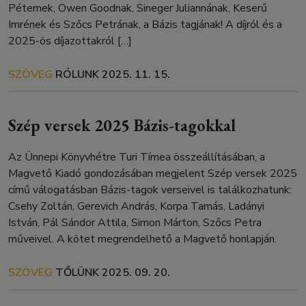
Péternek, Owen Goodnak, Sineger Juliannának, Keserű
Imrének és Szőcs Petrának, a Bázis tagjának! A díjról és a
2025-ös díjazottakról […]
SZÖVEG
RÓLUNK
2025. 11. 15.
Szép versek 2025 Bázis-tagokkal
Az Ünnepi Könyvhétre Turi Tímea összeállításában, a
Magvető Kiadó gondozásában megjelent Szép versek 2025
című válogatásban Bázis-tagok verseivel is találkozhatunk:
Csehy Zoltán, Gerevich András, Korpa Tamás, Ladányi
István, Pál Sándor Attila, Simon Márton, Szőcs Petra
műveivel. A kötet megrendelhető a Magvető honlapján.
SZÖVEG
TŐLÜNK
2025. 09. 20.